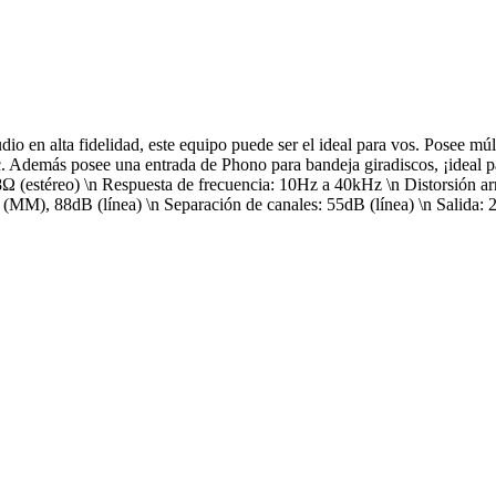
n alta fidelidad, este equipo puede ser el ideal para vos. Posee múlti
. Además posee una entrada de Phono para bandeja giradiscos, ¡ideal par
8Ω (estéreo) \n Respuesta de frecuencia: 10Hz a 40kHz \n Distorsión ar
MM), 88dB (línea) \n Separación de canales: 55dB (línea) \n Salida: 