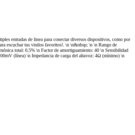
ples entradas de linea para conectar diversos dispositivos, como por
a escuchar tus vinilos favoritos!. \n \n&nbsp; \n \n Rango de
mónica total: 0,5% \n Factor de amortiguamiento: 40 \n Sensibilidad
200mV (línea) \n Impedancia de carga del altavoz: 4Ω (mínimo) \n