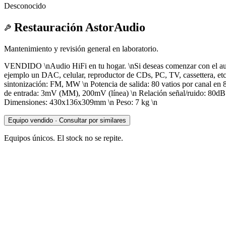
Desconocido
Restauración AstorAudio
Mantenimiento y revisión general en laboratorio.
VENDIDO \nAudio HiFi en tu hogar. \nSi deseas comenzar con el audio e
ejemplo un DAC, celular, reproductor de CDs, PC, TV, cassettera, etc
sintonización: FM, MW \n Potencia de salida: 80 vatios por canal en 
de entrada: 3mV (MM), 200mV (línea) \n Relación señal/ruido: 80dB (
Dimensiones: 430x136x309mm \n Peso: 7 kg \n
Equipo vendido · Consultar por similares
Equipos únicos. El stock no se repite.