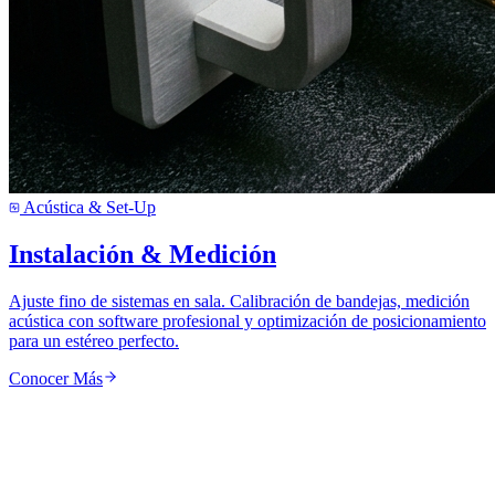
Acústica & Set-Up
Instalación & Medición
Ajuste fino de sistemas en sala. Calibración de bandejas, medición
acústica con software profesional y optimización de posicionamiento
para un estéreo perfecto.
Conocer Más