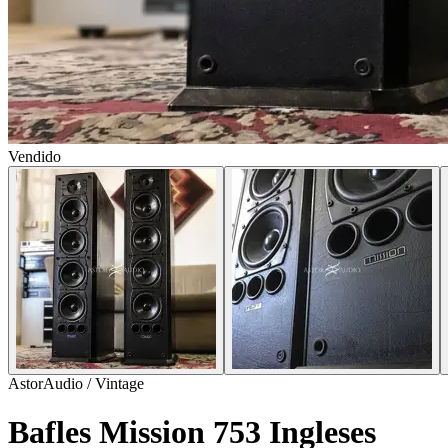
Vendido
AstorAudio / Vintage
Bafles Mission 753 Ingleses