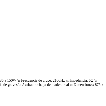
: 35 a 150W \n Frecuencia de cruce: 2100Hz \n Impedancia: 6Ω \n
ncia de graves \n Acabado: chapa de madera real \n Dimensiones: 875 x