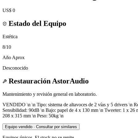
US$ 0
Estado del Equipo
Estética
8
/10
Año Aprox
Desconocido
Restauración AstorAudio
Mantenimiento y revisión general en laboratorio.
VENDIDO \n \n Tipo: sistema de altavoces de 2 vías y 5 drivers \n 
Sensibilidad: 90dB \n Bajo: papel de 4 x 130 mm \n Tweeter: 1 x 26 mm
208 x 315 mm \n Peso: 50kg \n
Equipo vendido · Consultar por similares
Equipos únicos. El stock no se repite.