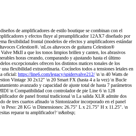
iseños de amplificadores de estilo boutique se combinan con el
mplificadores y efectos fluye al preamplificador 12AX7 diseñado por
ema flexibilidad frontal (modelos de efectos y amplificadores estándar
Altavoces Celestion®. \nLos altavoces de guitarra Celestion®
lve MkII a que los tonos limpios brillen y canten, los abrasivos
umerables horas creando, comparando y ajustando hasta el último
los excepcionales ofrecen los distintos matices tonales de los
 una flexibilidad extraordinaria. Cocínelos todos a tensiones letales en
a oficial:
https://line6.com/legacy/spidervalve212/
\n \n 40 Watts de
stion Vintage 30 2x12" \n 20 Smart FX (hasta 4 a la vez) \n Bucle
tamiento avanzado y capacidad de ajuste total de hasta 7 parámetros
MIDI \n Compatibilidad con controlador de pie Line 6 \n 128
ificador de panel frontal tradicional \n La salida XLR admite dos
do de tres cuartos afinado \n Sintonizador incorporado en el panel
4 " \n Peso: 28 KG \n Dimensiones: 26.75" L x 21.75" H x 11.25". \n
sitas reparar tu amplificador? \n&nbsp;