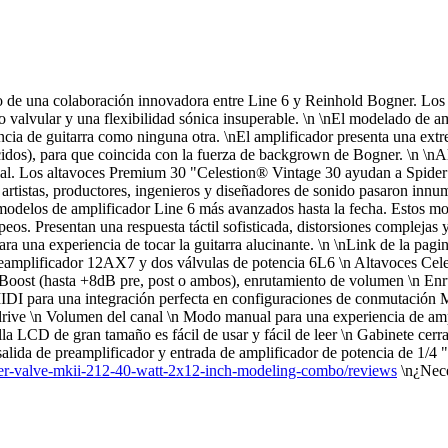
de una colaboración innovadora entre Line 6 y Reinhold Bogner. Los d
valvular y una flexibilidad sónica insuperable. \n \nEl modelado de a
ncia de guitarra como ninguna otra. \nEl amplificador presenta una extr
ecidos), para que coincida con la fuerza de backgrown de Bogner. \n \n
al. Los altavoces Premium 30 "Celestion® Vintage 30 ayudan a Spider Va
 artistas, productores, ingenieros y diseñadores de sonido pasaron inn
modelos de amplificador Line 6 más avanzados hasta la fecha. Estos mode
os. Presentan una respuesta táctil sofisticada, distorsiones complejas y
a una experiencia de tocar la guitarra alucinante. \n \nLink de la pagin
reamplificador 12AX7 y dos válvulas de potencia 6L6 \n Altavoces Cele
 Boost (hasta +8dB pre, post o ambos), enrutamiento de volumen \n Enru
MIDI para una integración perfecta en configuraciones de conmutación 
drive \n Volumen del canal \n Modo manual para una experiencia de ampl
 LCD de gran tamaño es fácil de usar y fácil de leer \n Gabinete cerra
e salida de preamplificador y entrada de amplificador de potencia de 1/
ider-valve-mkii-212-40-watt-2x12-inch-modeling-combo/reviews
\n¿Nece