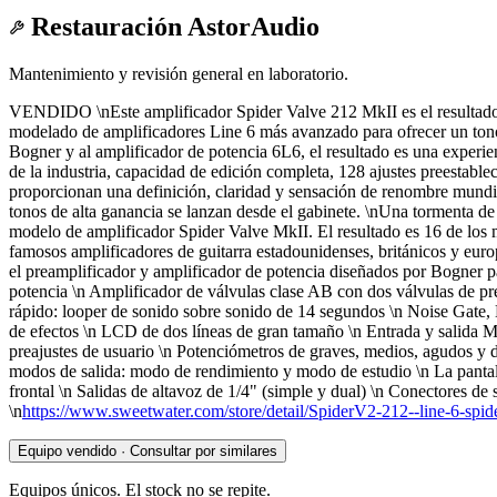
Restauración AstorAudio
Mantenimiento y revisión general en laboratorio.
VENDIDO \nEste amplificador Spider Valve 212 MkII es el resultado 
modelado de amplificadores Line 6 más avanzado para ofrecer un tono 
Bogner y al amplificador de potencia 6L6, el resultado es una experie
de la industria, capacidad de edición completa, 128 ajustes preestabl
proporcionan una definición, claridad y sensación de renombre mundi
tonos de alta ganancia se lanzan desde el gabinete. \nUna tormenta de
modelo de amplificador Spider Valve MkII. El resultado es 16 de los 
famosos amplificadores de guitarra estadounidenses, británicos y europe
el preamplificador y amplificador de potencia diseñados por Bogner par
potencia \n Amplificador de válvulas clase AB con dos válvulas de p
rápido: looper de sonido sobre sonido de 14 segundos \n Noise Gate,
de efectos \n LCD de dos líneas de gran tamaño \n Entrada y salida 
preajustes de usuario \n Potenciómetros de graves, medios, agudos y 
modos de salida: modo de rendimiento y modo de estudio \n La pantalla
frontal \n Salidas de altavoz de 1/4" (simple y dual) \n Conectores d
\n
https://www.sweetwater.com/store/detail/SpiderV2-212--line-6-sp
Equipo vendido · Consultar por similares
Equipos únicos. El stock no se repite.