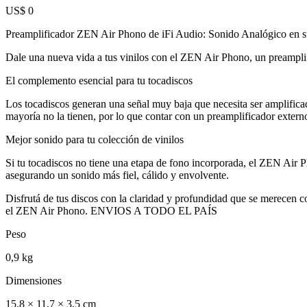
US$ 0
Preamplificador ZEN Air Phono de iFi Audio: Sonido Analógico en
Dale una nueva vida a tus vinilos con el ZEN Air Phono, un preamplif
El complemento esencial para tu tocadiscos
Los tocadiscos generan una señal muy baja que necesita ser amplificada
mayoría no la tienen, por lo que contar con un preamplificador extern
Mejor sonido para tu colección de vinilos
Si tu tocadiscos no tiene una etapa de fono incorporada, el ZEN Air Ph
asegurando un sonido más fiel, cálido y envolvente.
Disfrutá de tus discos con la claridad y profundidad que se merecen co
el ZEN Air Phono. ENVIOS A TODO EL PAÍS
Peso
0,9 kg
Dimensiones
15,8 × 11,7 × 3,5 cm