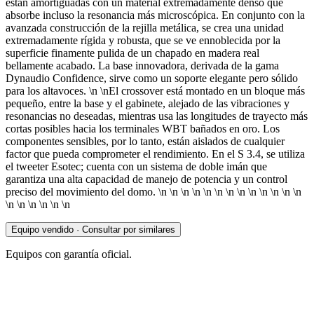
están amortiguadas con un material extremadamente denso que
absorbe incluso la resonancia más microscópica. En conjunto con la
avanzada construcción de la rejilla metálica, se crea una unidad
extremadamente rígida y robusta, que se ve ennoblecida por la
superficie finamente pulida de un chapado en madera real
bellamente acabado. La base innovadora, derivada de la gama
Dynaudio Confidence, sirve como un soporte elegante pero sólido
para los altavoces. \n \nEl crossover está montado en un bloque más
pequeño, entre la base y el gabinete, alejado de las vibraciones y
resonancias no deseadas, mientras usa las longitudes de trayecto más
cortas posibles hacia los terminales WBT bañados en oro. Los
componentes sensibles, por lo tanto, están aislados de cualquier
factor que pueda comprometer el rendimiento. En el S 3.4, se utiliza
el tweeter Esotec; cuenta con un sistema de doble imán que
garantiza una alta capacidad de manejo de potencia y un control
preciso del movimiento del domo. \n \n \n \n \n \n \n \n \n \n \n \n \n
\n \n \n \n \n \n
Equipo vendido · Consultar por similares
Equipos con garantía oficial.