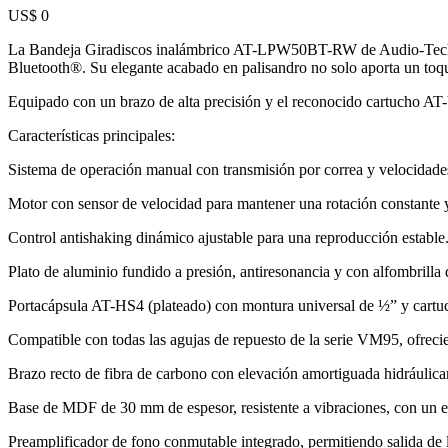
US$ 0
La Bandeja Giradiscos inalámbrico AT-LPW50BT-RW de Audio-Technica 
Bluetooth®. Su elegante acabado en palisandro no solo aporta un toque
Equipado con un brazo de alta precisión y el reconocido cartucho AT-
Características principales:
Sistema de operación manual con transmisión por correa y velocidad
Motor con sensor de velocidad para mantener una rotación constante y
Control antishaking dinámico ajustable para una reproducción estable
Plato de aluminio fundido a presión, antiresonancia y con alfombrill
Portacápsula AT-HS4 (plateado) con montura universal de ½” y cartu
Compatible con todas las agujas de repuesto de la serie VM95, ofreci
Brazo recto de fibra de carbono con elevación amortiguada hidráulic
Base de MDF de 30 mm de espesor, resistente a vibraciones, con un e
Preamplificador de fono conmutable integrado, permitiendo salida de l