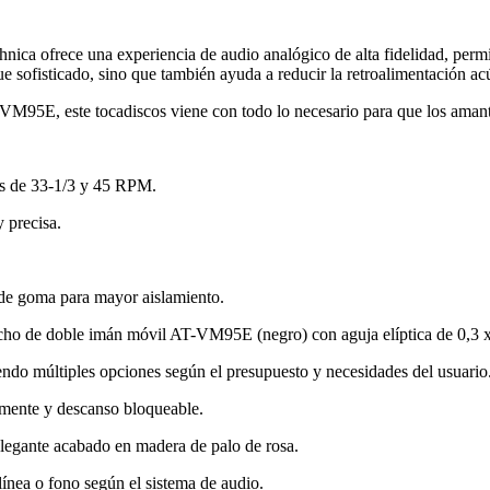
ofrece una experiencia de audio analógico de alta fidelidad, permit
 sofisticado, sino que también ayuda a reducir la retroalimentación ac
VM95E, este tocadiscos viene con todo lo necesario para que los amante
es de 33-1/3 y 45 RPM.
 precisa.
.
a de goma para mayor aislamiento.
cho de doble imán móvil AT-VM95E (negro) con aguja elíptica de 0,3 x
endo múltiples opciones según el presupuesto y necesidades del usuario
amente y descanso bloqueable.
legante acabado en madera de palo de rosa.
ínea o fono según el sistema de audio.