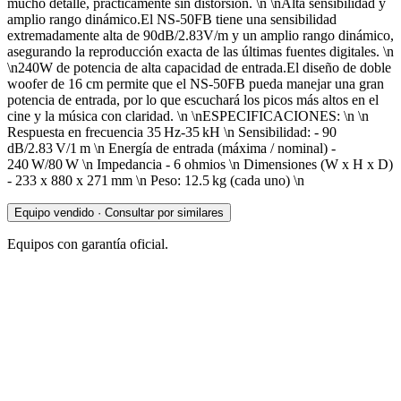
mucho detalle, prácticamente sin distorsión. \n \nAlta sensibilidad y
amplio rango dinámico.El NS-50FB tiene una sensibilidad
extremadamente alta de 90dB/2.83V/m y un amplio rango dinámico,
asegurando la reproducción exacta de las últimas fuentes digitales. \n
\n240W de potencia de alta capacidad de entrada.El diseño de doble
woofer de 16 cm permite que el NS-50FB pueda manejar una gran
potencia de entrada, por lo que escuchará los picos más altos en el
cine y la música con claridad. \n \nESPECIFICACIONES: \n \n
Respuesta en frecuencia 35 Hz-35 kH \n Sensibilidad: - 90
dB/2.83 V/1 m \n Energía de entrada (máxima / nominal) -
240 W/80 W \n Impedancia - 6 ohmios \n Dimensiones (W x H x D)
- 233 x 880 x 271 mm \n Peso: 12.5 kg (cada uno) \n
Equipo vendido · Consultar por similares
Equipos con garantía oficial.