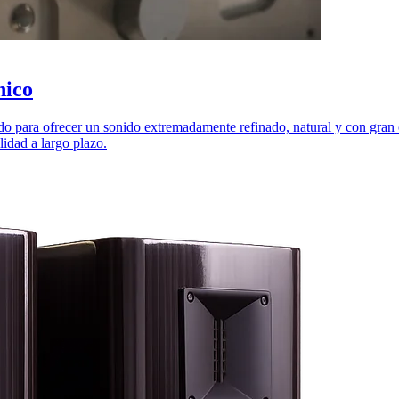
nico
o para ofrecer un sonido extremadamente refinado, natural y con gran 
lidad a largo plazo.