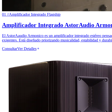
01
//
Amplificador Integrado Flagship
Amplificador Integrado AstorAudio Armo
El AstorAaudio Armonico es un amplificador integrado estéreo pensad
exigentes. Está diseñado priorizando musicalidad, estabilidad y durabi
Consultar
Ver Detalles