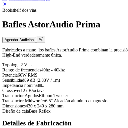
Bookshelf dos vias
Bafles AstorAudio Prima
Agendar Audición
Fabricados a mano, los bafles AstorAudio Prima combinan la precisió
High-End verdaderamente única.
Topología
2 Vías
Rango de frecuencias
40hz - 40khz
Potencia
60W RMS
Sensibilidad
89 dB (2.83V / 1m)
Impedancia nominal
8Ω
Crossover
12 dB/octava
Transductor Agudos
Ribbon Tweeter
Transductor Midwoofer
6.5" Aleación aluminio / magnesio
Dimensiones
430 x 240 x 280 mm
Diseño de caja
Bass Reflex
Detalles de Fabricación