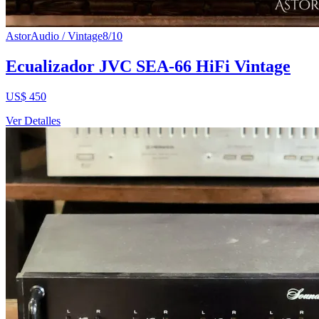
AstorAudio / Vintage
8
/10
Ecualizador JVC SEA-66 HiFi Vintage
US$ 450
Ver Detalles