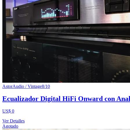
AstorAudio / Vintage
8
/10
Ecualizador Digital HiFi Onward con Anal
US$ 0
Ver Detalles
Agotado