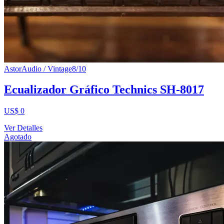
AstorAudio / Vintage
8
/10
Ecualizador Gráfico Technics SH-8017
US$ 0
Ver Detalles
Agotado