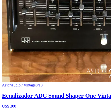
AstorAudio / Vintage
8
/10
Ecualizador ADC Sound Shaper One Vint
US$ 300