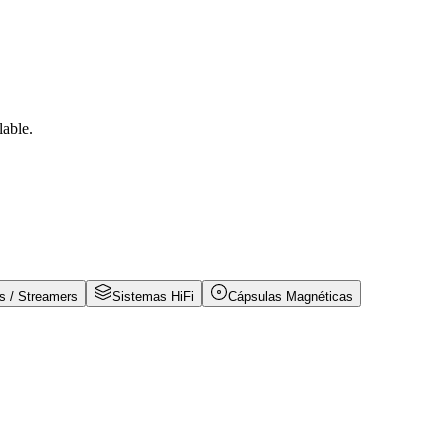
lable.
 / Streamers
Sistemas HiFi
Cápsulas Magnéticas